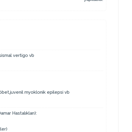
ismal vertigo vb
bet,juvenil myoklonik epilepsi vb
amar Hastalıkları):
ler)