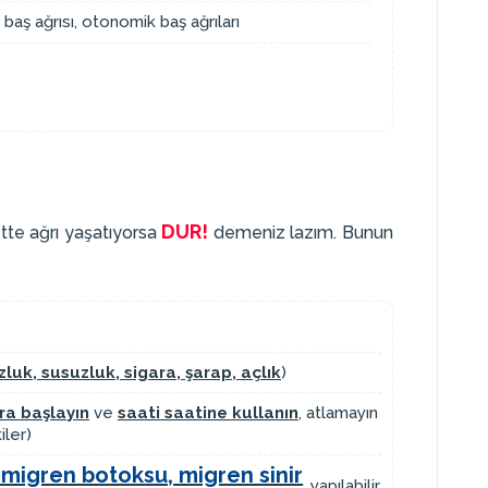
baş ağrısı, otonomik baş ağrıları
DUR!
ette ağrı yaşatıyorsa
demeniz lazım. Bunun
luk, susuzluk, sigara, şarap, açlık
)
ra başlayın
ve
saati saatine kullanın
, atlamayın
iler)
 migren botoksu, migren sinir
yapılabilir.