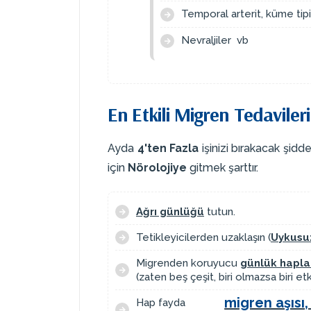
Temporal arterit, küme tipi 
Nevraljiler vb
En Etkili Migren Tedavileri
Ayda
4'ten Fazla
işinizi bırakacak şidd
için
Nörolojiye
gitmek şarttır.
Ağrı günlüğü
tutun.
Tetikleyicilerden uzaklaşın (
Uykusuz
Migrenden koruyucu
günlük hapla
(zaten beş çeşit, biri olmazsa biri etk
migren aşısı,
Hap fayda