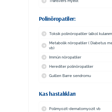
Transvers myelit
Polinöropatiler:
Toksik polinöropatiler (alkol kulanı
Metabolik nöropatiler ( Diabetus mel
vb)
Immün nöropatiler
Herediter polinöropatiler
Guillen Barre sendromu
Kas hastalıkları
Polimyozit-dernatomyozit vb