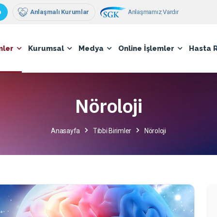
Anlaşmamız Vardır
p
Anlaşmalı Kurumlar
mler
Kurumsal
Medya
Online İşlemler
Hasta 
Nöroloji
Anasayfa
Tıbbi Birimler
Nöroloji