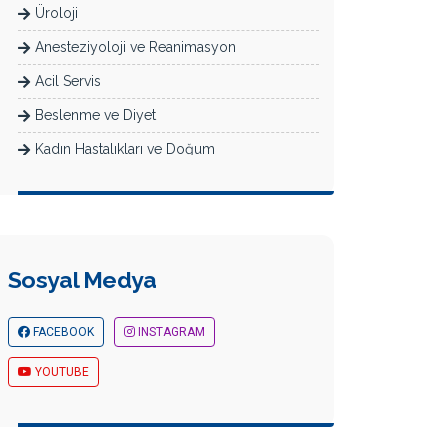
Üroloji
Anesteziyoloji ve Reanimasyon
Acil Servis
Beslenme ve Diyet
Kadın Hastalıkları ve Doğum
Radyoloji
Dermatoloji
Yeni Doğan Yoğun Bakım (Neonatoloji)
Sosyal Medya
Diyabet Bölümü
Check-Up
FACEBOOK
INSTAGRAM
YOUTUBE