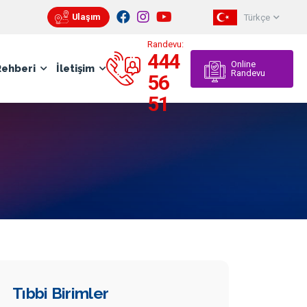
Ulaşım
Türkçe
Pratik
Randevu:
444
Online
Rehberi
İletişim
Randevu
56
51
Tıbbi Birimler