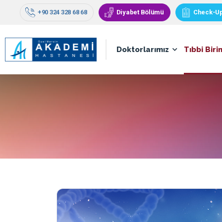
+90 324 328 68 68
Diyabet Bölümü
Check-U
Doktorlarımız
Tıbbi Biri