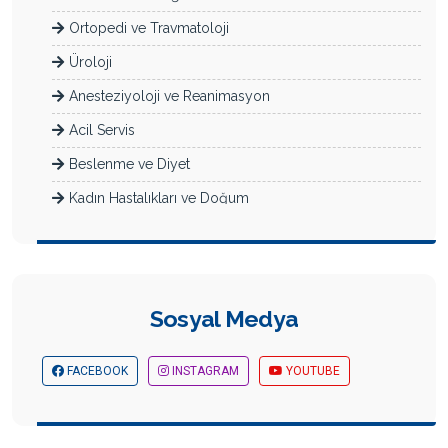
Ortopedi ve Travmatoloji
Üroloji
Anesteziyoloji ve Reanimasyon
Acil Servis
Beslenme ve Diyet
Kadın Hastalıkları ve Doğum
Radyoloji
Dermatoloji
Yeni Doğan Yoğun Bakım (Neonatoloji)
Sosyal Medya
Diyabet Bölümü
Check-Up
FACEBOOK
INSTAGRAM
YOUTUBE