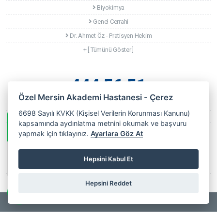
Biyokimya
Genel Cerrahi
Dr. Ahmet Öz - Pratisyen Hekim
+ [ Tümünü Göster ]
444 56 51
Özel Mersin Akademi Hastanesi - Çerez
+90 324 328 68 68
6698 Sayılı KVKK (Kişisel Verilerin Korunması Kanunu)
info@mersinakademihastanesi.com
kapsamında aydınlatma metnini okumak ve başvuru
Whatsapp Bilgi Hattı
yapmak için tıklayınız.
Ayarlara Göz At
Menteş Mah. Barbaros Cd. 140.Sk No:105 ( Forum AVM 500m
Kuzeyi ) Mersin
Özel Mersin
Hepsini Kabul Et
Akademi
Online
Hastanesi
Son Güncellenme Tarihi: 22 Temmuz 2026 Çarşamba
Hepsini Reddet
Copyrights © 2025
Özel Mersin Akademi Hastanesi
- All Rights