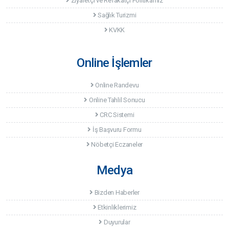
Ziyaretçi ve Refakatçi Politikamız
Sağlık Turizmi
KVKK
Online İşlemler
Online Randevu
Online Tahlil Sonucu
CRC Sistemi
İş Başvuru Formu
Nöbetçi Eczaneler
Medya
Bizden Haberler
Etkinliklerimiz
Duyurular