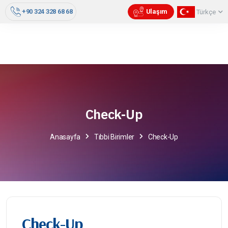
+90 324 328 68 68
Ulaşım
Türkçe
Check-Up
Anasayfa
Tıbbi Birimler
Check-Up
Check-Up