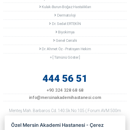
Kulak-Burun-Boğaz Hastalıkları
Dermatoloji
Dr. Sedat ERTEKİN
Biyokimya
Genel Cerrahi
Dr. Ahmet Öz - Pratisyen Hekim
+ [ Tümünü Göster ]
444 56 51
+90 324 328 68 68
info@mersinakademihastanesi.com
Menteş Mah. Barbaros Cd. 140.Sk No:105 ( Forum AVM 500m
Kuzeyi ) Mersin
Özel Mersin Akademi Hastanesi - Çerez
Son Güncellenme Tarihi: 22 Temmuz 2026 Çarşamba