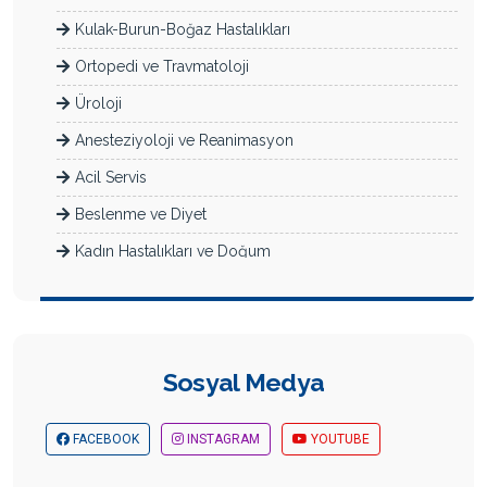
Kulak-Burun-Boğaz Hastalıkları
Ortopedi ve Travmatoloji
Üroloji
Anesteziyoloji ve Reanimasyon
Acil Servis
Beslenme ve Diyet
Kadın Hastalıkları ve Doğum
Radyoloji
Dermatoloji
Yeni Doğan Yoğun Bakım (Neonatoloji)
Sosyal Medya
Diyabet Bölümü
Check-Up
FACEBOOK
INSTAGRAM
YOUTUBE