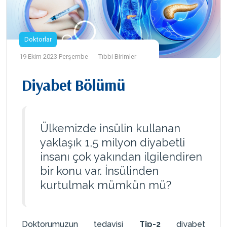
Doktorlar
19 Ekim 2023 Perşembe
Tıbbi Birimler
Diyabet Bölümü
Ülkemizde insülin kullanan
yaklaşık 1,5 milyon diyabetli
insanı çok yakından ilgilendiren
bir konu var. İnsülinden
kurtulmak mümkün mü?
Doktorumuzun tedavisi
Tip-2
diyabet