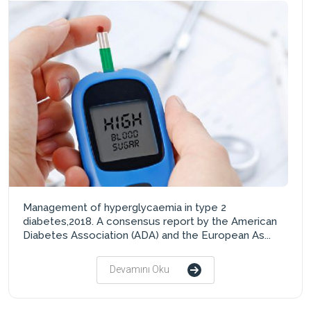
Management of hyperglycaemia in type 2
diabetes,2018. A consensus report by the American
Diabetes Association (ADA) and the European As...
Devamını Oku