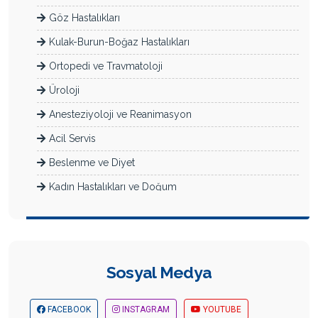
Göz Hastalıkları
Kulak-Burun-Boğaz Hastalıkları
Ortopedi ve Travmatoloji
Üroloji
Anesteziyoloji ve Reanimasyon
Acil Servis
Beslenme ve Diyet
Kadın Hastalıkları ve Doğum
Radyoloji
Dermatoloji
Yeni Doğan Yoğun Bakım (Neonatoloji)
Sosyal Medya
Diyabet Bölümü
Check-Up
FACEBOOK
INSTAGRAM
YOUTUBE