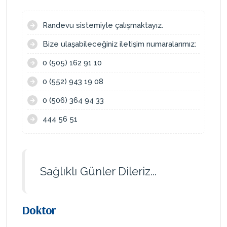
Randevu sistemiyle çalışmaktayız.
Bize ulaşabileceğiniz iletişim numaralarımız:
0 (505) 162 91 10
0 (552) 943 19 08
0 (506) 364 94 33
444 56 51
Sağlıklı Günler Dileriz...
Doktor