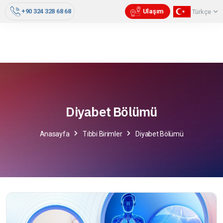
+90 324 328 68 68
Ulaşım
Türkçe
Diyabet Bölümü
Anasayfa
Tıbbi Birimler
Diyabet Bölümü