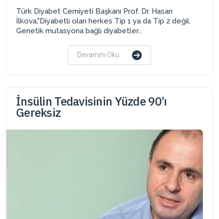
Türk Diyabet Cemiyeti Başkanı Prof. Dr. Hasan
İlkova,"Diyabetli olan herkes Tip 1 ya da Tip 2 değil.
Genetik mutasyona bağlı diyabetler...
Devamını Oku
İnsülin Tedavisinin Yüzde 90’ı
Gereksiz