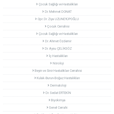
Çocuk Sağlığı ve Hastalıkları
Dr. Mehmet DONAT
Opr. Dr. Ziya UZUNEYÜPOĞLU
Çocuk Cerrahisi
Çocuk Sağlığı ve Hastalıkları
Dr. Ahmet Özdemir
Dr. Aysu ÇELİKSÖZ
İç Hastalıkları
Nöroloji
Beyin ve Sinir Hastalıkları Cerrahisi
Kulak-Burun-Boğaz Hastalıkları
Dermatoloji
Dr. Sedat ERTEKİN
Biyokimya
Genel Cerrahi