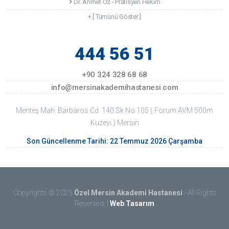
Dr. Ahmet Öz - Pratisyen Hekim
+ [ Tümünü Göster ]
444 56 51
+90 324 328 68 68
info@mersinakademihastanesi.com
Menteş Mah. Barbaros Cd. 140.Sk No:105 ( Forum AVM 500m
Kuzeyi ) Mersin
Son Güncellenme Tarihi: 22 Temmuz 2026 Çarşamba
Copyrights © 2025
Özel Mersin Akademi Hastanesi
- All Rights
Reserved. |
Web Tasarım