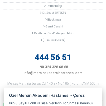
Dermatoloji
Dr. Sedat ERTEKİN
Biyokimya
Genel Cerrahi
Dr. Ahmet Öz - Pratisyen Hekim
+ [ Tümünü Göster ]
444 56 51
+90 324 328 68 68
info@mersinakademihastanesi.com
Menteş Mah. Barbaros Cd. 140.Sk No:105 ( Forum AVM 500m
Kuzeyi ) Mersin
Özel Mersin Akademi Hastanesi - Çerez
Son Güncellenme Tarihi: 22 Temmuz 2026 Çarşamba
6698 Sayılı KVKK (Kişisel Verilerin Korunması Kanunu)