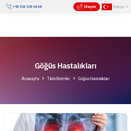
+90 324 328 68 68
Ulaşım
Türkçe
Göğüs Hastalıkları
Anasayfa
Tıbbi Birimler
Göğüs Hastalıkları