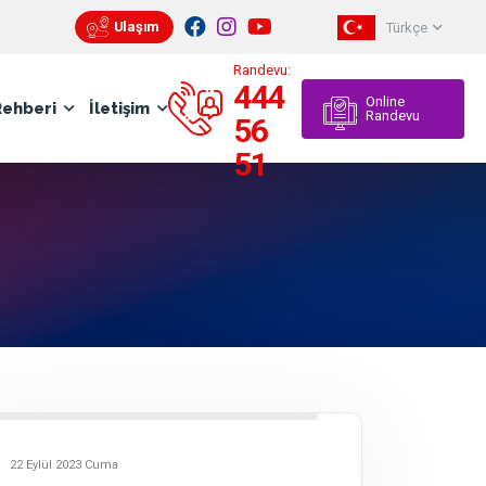
Ulaşım
Türkçe
Pratik
Randevu:
444
Online
Rehberi
İletişim
Randevu
56
51
22 Eylül 2023 Cuma