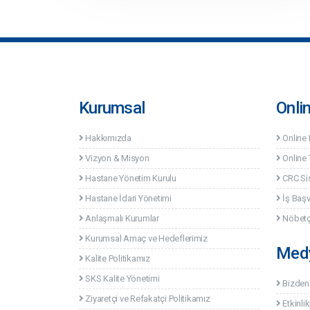
Kurumsal
Onli
Hakkımızda
Online
Vizyon & Misyon
Online 
Hastane Yönetim Kurulu
CRC Si
Hastane İdari Yönetimi
İş Baş
Anlaşmalı Kurumlar
Nöbetç
Kurumsal Amaç ve Hedeflerimiz
Med
Kalite Politikamız
SKS Kalite Yönetimi
Bizden
Ziyaretçi ve Refakatçi Politikamız
Etkinlik