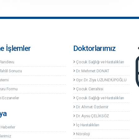
ne İşlemler
Doktorlarımız
 Randevu
Çocuk Sağlığı ve Hastalıkları
Tahlil Sonucu
Dr. Mehmet DONAT
stemi
Opr. Dr. Ziya UZUNEYÜPOĞLU
vuru Formu
Çocuk Cerrahisi
i Eczaneler
Çocuk Sağlığı ve Hastalıkları
Dr. Ahmet Özdemir
ya
Dr. Aysu ÇELİKSÖZ
İç Hastalıkları
 Haberler
Nöroloji
lerimiz