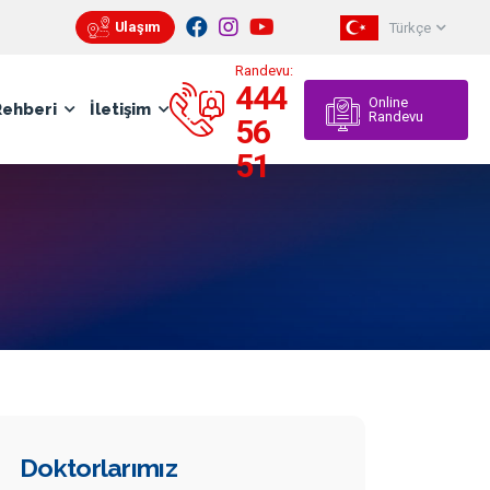
Ulaşım
Türkçe
Pratik
Randevu:
444
Online
Rehberi
İletişim
Randevu
56
51
Doktorlarımız