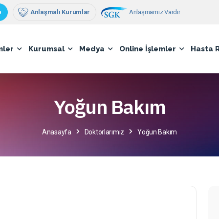
Anlaşmamız Vardır
p
Anlaşmalı Kurumlar
mler
Kurumsal
Medya
Online İşlemler
Hasta 
Yoğun Bakım
Anasayfa
Doktorlarımız
Yoğun Bakım