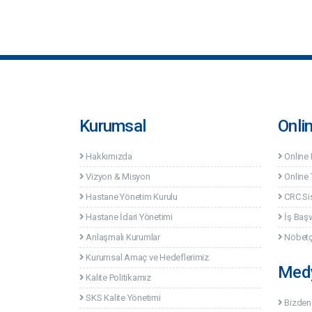
Kurumsal
Onli
Hakkımızda
Online
Vizyon & Misyon
Online 
Hastane Yönetim Kurulu
CRC Si
Hastane İdari Yönetimi
İş Baş
Anlaşmalı Kurumlar
Nöbetç
Kurumsal Amaç ve Hedeflerimiz
Med
Kalite Politikamız
SKS Kalite Yönetimi
Bizden