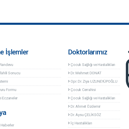
ne İşlemler
Doktorlarımız
 Randevu
Çocuk Sağlığı ve Hastalıkları
Tahlil Sonucu
Dr. Mehmet DONAT
stemi
Opr. Dr. Ziya UZUNEYÜPOĞLU
vuru Formu
Çocuk Cerrahisi
i Eczaneler
Çocuk Sağlığı ve Hastalıkları
Dr. Ahmet Özdemir
ya
Dr. Aysu ÇELİKSÖZ
İç Hastalıkları
 Haberler