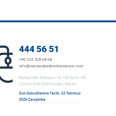
Kalp ve Damar Cerrahi
444 56 51
+90 324 328 68 68
info@mersinakademihastanesi.com
Menteş Mah. Barbaros Cd. 140.Sk No:105
( Forum AVM 500m Kuzeyi ) Mersin
Son Güncellenme Tarihi: 22 Temmuz
2026 Çarşamba