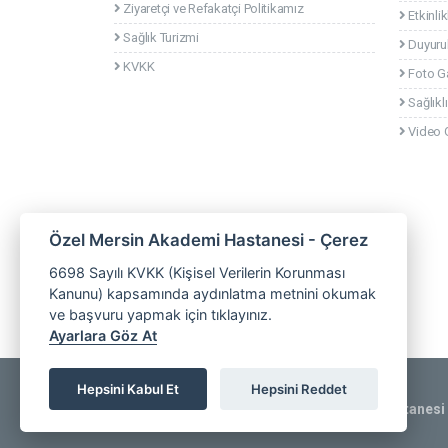
Ziyaretçi ve Refakatçi Politikamız
Etkinlik
Sağlık Turizmi
Duyuru
KVKK
Foto Ga
Sağlıklı
Video G
Özel Mersin Akademi Hastanesi - Çerez
6698 Sayılı KVKK (Kişisel Verilerin Korunması
Kanunu) kapsamında aydınlatma metnini okumak
ve başvuru yapmak için tıklayınız.
Ayarlara Göz At
Hepsini Kabul Et
Hepsini Reddet
Copyrights © 2025
Özel Mersin Akademi Hastanesi