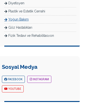
Diyetisyen
Plastik ve Estetik Cerrahi
Yoğun Bakım
Göz Hastalıkları
Fizik Tedavi ve Rehabilitasyon
Enfeksiyon Hastalıkları
Üroloji
Kardiyoloji
Sosyal Medya
Ortopedi ve Travmatoloji
Acil Servis
FACEBOOK
INSTAGRAM
Psikiyatri
YOUTUBE
Yeni Doğan Yoğun Bakım (Neonatoloji)
Radyoloji