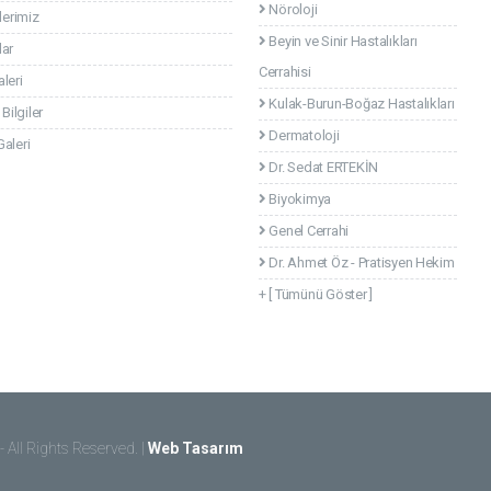
Nöroloji
lerimiz
Beyin ve Sinir Hastalıkları
lar
Cerrahisi
leri
Kulak-Burun-Boğaz Hastalıkları
 Bilgiler
Dermatoloji
aleri
Dr. Sedat ERTEKİN
Biyokimya
Genel Cerrahi
Dr. Ahmet Öz - Pratisyen Hekim
+ [ Tümünü Göster ]
- All Rights Reserved. |
Web Tasarım