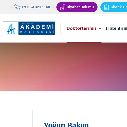
+90 324 328 68 68
Diyabet Bölümü
Check-U
Doktorlarımız
Tıbbi Biri
Yoğun Bakım