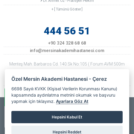
Dr. Ahmet Öz - Pratisyen Hekim
+ [ Tümünü Göster ]
444 56 51
+90 324 328 68 68
info@mersinakademihastanesi.com
Menteş Mah. Barbaros Cd. 140.Sk No:105 ( Forum AVM 500m
Kuzeyi ) Mersin
Özel Mersin Akademi Hastanesi - Çerez
Son Güncellenme Tarihi: 22 Temmuz 2026 Çarşamba
6698 Sayılı KVKK (Kişisel Verilerin Korunması Kanunu)
kapsamında aydınlatma metnini okumak ve başvuru
Whatsapp Bilgi Hattı
yapmak için tıklayınız.
Ayarlara Göz At
Copyrights © 2025
Özel Mersin Akademi Hastanesi
- All Rights
Özel Mersin
Hepsini Kabul Et
Akademi
Online
Reserved. |
Web Tasarım
Hastanesi
Hepsini Reddet