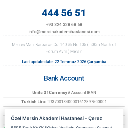
444 56 51
+90 324 328 68 68
info@mersinakademihastanesi.com
Menteş Mah. Barbaros Cd. 140.Sk No:105 ( 500m North of
Forum Avm ) Mersin
Last update date: 22 Temmuz 2026 Çarşamba
Bank Account
Units Of Currency //
Account IBAN
Turkish Lira:
TR370013400001612897500001
Euro:
TR370006400000266030097407
Özel Mersin Akademi Hastanesi - Çerez
USD:
TR6900134000016128975
6698 Sayılı KVKK (Kişisel Verilerin Korunması Kanunu)