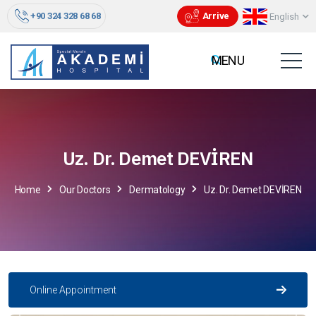
+90 324 328 68 68
Arrive
English
Uz. Dr. Demet DEVİREN
Home
Our Doctors
Dermatology
Uz. Dr. Demet DEVİREN
Online Appointment