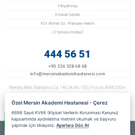
Biyokimya
Genel Cerrahi
Dr. Ahmet Öz - Pratisyen Hekim
+ [ Tümünü Göster ]
444 56 51
+90 324 328 68 68
info@mersinakademihastanesi.com
Menteş Mah. Barbaros Cd. 140.Sk No:105 ( Forum AVM 500m
Kuzeyi ) Mersin
Özel Mersin Akademi Hastanesi - Çerez
Son Güncellenme Tarihi: 22 Temmuz 2026 Çarşamba
6698 Sayılı KVKK (Kişisel Verilerin Korunması Kanunu)
kapsamında aydınlatma metnini okumak ve başvuru
Whatsapp Bilgi Hattı
yapmak için tıklayınız.
Ayarlara Göz At