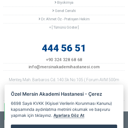
Biyokimya
Genel Cerrahi
Dr. Ahmet Öz - Pratisyen Hekim
+ [ Tümünü Göster ]
444 56 51
+90 324 328 68 68
info@mersinakademihastanesi.com
Menteş Mah. Barbaros Cd. 140.Sk No:105 ( Forum AVM 500m
Kuzeyi ) Mersin
Özel Mersin Akademi Hastanesi - Çerez
Son Güncellenme Tarihi: 22 Temmuz 2026 Çarşamba
6698 Sayılı KVKK (Kişisel Verilerin Korunması Kanunu)
kapsamında aydınlatma metnini okumak ve başvuru
Whatsapp Bilgi Hattı
yapmak için tıklayınız.
Ayarlara Göz At
Copyrights © 2025
Özel Mersin Akademi Hastanesi
- All Rights
Özel Mersin