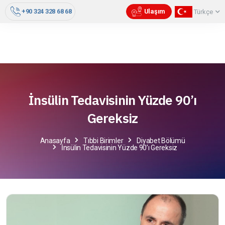
+90 324 328 68 68
Ulaşım
Türkçe
İnsülin Tedavisinin Yüzde 90’ı
Gereksiz
Anasayfa
Tıbbi Birimler
Diyabet Bölümü
İnsülin Tedavisinin Yüzde 90’ı Gereksiz