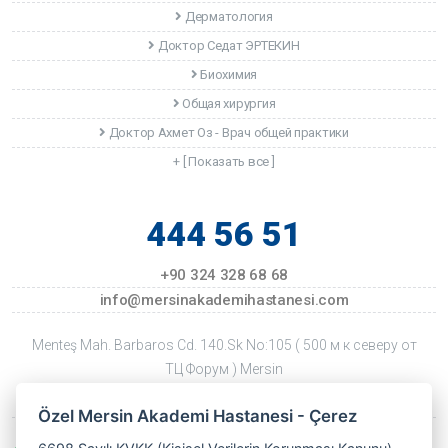
Дерматология
Доктор Седат ЭРТЕКИН
Биохимия
Общая хирургия
Доктор Ахмет Оз - Врач общей практики
+ [ Показать все ]
444 56 51
+90 324 328 68 68
info@mersinakademihastanesi.com
Menteş Mah. Barbaros Cd. 140.Sk No:105 ( 500 м к северу от
ТЦ Форум ) Mersin
Дата последнего обновления: 22 Temmuz 2026 Çarşamba
Özel Mersin Akademi Hastanesi - Çerez