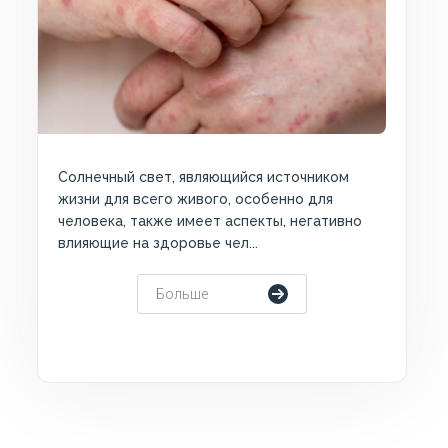
Желтуха у младенцев – это желтуха кожи и
глаз в период новорожденности. Возникает в
результате накопления избытка билурбибина
в крови малыша...
Больше