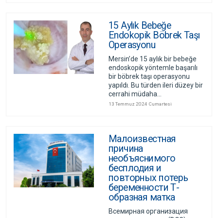
15 Aylık Bebeğe
Endokopik Böbrek Taşı
Operasyonu
Mersin’de 15 aylık bir bebeğe
endoskopik yöntemle başarılı
bir böbrek taşı operasyonu
yapıldı. Bu türden ileri düzey bir
cerrahi müdaha...
13 Temmuz 2024 Cumartesi
Малоизвестная
причина
необъяснимого
бесплодия и
повторных потерь
беременности Т-
образная матка
Всемирная организация