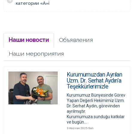
категории «А»i
Наши новости
Объявления
Наши мероприятия
Kurumumuzdan Ayrılan
Uzm. Dr. Serhat Aydın’a
Teşekkürlerimizle
Kurumumuz Bünyesinde Görev
Yapan Değerli Hekimimiz Uzm.
Dr. Serhat Aydın, görevinden
ayrılmıştır.
Kurumumuza sunduğu katkılar
ve bugün...
3 Haziran 2025 Salı