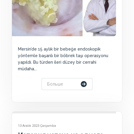
Mersin’de 15 aylık bir bebeğe endoskopik
yöntemle başarılı bir böbrek taşı operasyonu
yapıldı. Bu türden ileri düzey bir cerrahi
müdaha...
Больше
13 Aralık 2023 Çarşamba