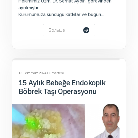
Hekimimiz Uzm. Dr. Serhat Aydın, görevinden
ayrılmıştır.
Kurumumuza sunduğu katkılar ve bugün...
Больше
13 Temmuz 2024 Cumartesi
15 Aylık Bebeğe Endokopik
Böbrek Taşı Operasyonu