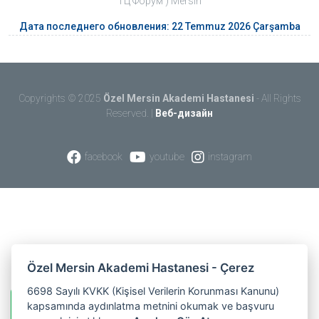
ТЦ Форум ) Mersin
Дата последнего обновления: 22 Temmuz 2026 Çarşamba
Copyrights © 2025
Özel Mersin Akademi Hastanesi
- All Rights
Reserved. |
Веб-дизайн
facebook
youtube
instagram
Özel Mersin Akademi Hastanesi - Çerez
6698 Sayılı KVKK (Kişisel Verilerin Korunması Kanunu)
kapsamında aydınlatma metnini okumak ve başvuru
Информация о WhatsApp