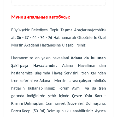
Муниципальн
ые
автобус
ы
:
Büyükşehir Belediyesi Toplu Taşıma Araçlarına(otobüs)
ait
36 - 37 - 44 - 74 - 76
Hat numaralı Otobüslerle Özel
Mersin Akademi Hastanesine Ulaşabilirsiniz.
Hastanemize en yakın havaalani
Adana da bulunan
Şakirpaşa Havaalanıdır
. Adana Havalimanından
hastanemize ulaşımda Havaş Servisini, tren garından
tren seferini ve Adana - Mersin arası çalışan minibüs
hatlarını kullanabilirsiniz. Forum Avm ya da tren
garında indiğinizde şehir içinde
Çevre Yolu Sarı -
Kırmızı Dolmuşları
, Cumhuriyet (Güvenler) Dolmuşunu,
Pozcu Koop. (50. Yıl) Dolmuşunu kullanabilirsiniz. Ayrıca