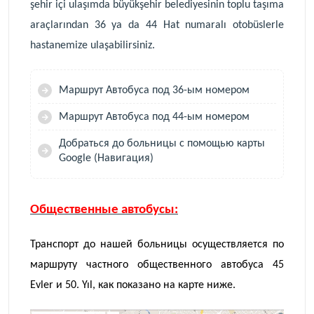
şehir içi ulaşımda büyükşehir belediyesinin toplu taşıma
araçlarından 36 ya da 44 Hat numaralı otobüslerle
hastanemize ulaşabilirsiniz.
Маршрут Автобуса под 36-ым номером
Маршрут Автобуса под
44
-ым номером
Добраться до больницы с помощью карты
Google (
Н
авигация)
Общественны
е
автобус
ы
:
Транспорт до нашей больницы осуществляется по
маршруту частного общественного автобуса 45
Evler и 50. Yıl, как показано на карте ниже.