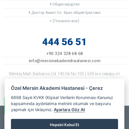
Общая хирургия
Доктор Ахмет Оз - Врач общей практики
+ [ Показать все ]
444 56 51
+90 324 328 68 68
info@mersinakademihastanesi.com
Menteş Mah. Barbaros Cd. 140.Sk No:105 ( 500 м к северу от
ТЦ Форум ) Mersin
Özel Mersin Akademi Hastanesi - Çerez
Дата последнего обновления: 22 Temmuz 2026 Çarşamba
6698 Sayılı KVKK (Kişisel Verilerin Korunması Kanunu)
kapsamında aydınlatma metnini okumak ve başvuru
Информация о WhatsApp
yapmak için tıklayınız.
Ayarlara Göz At
Copyrights © 2025
Özel Mersin Akademi Hastanesi
- All Rights
Private Mersin
Hepsini Kabul Et
Akademi
Online
Reserved. |
Веб-дизайн
Hospital