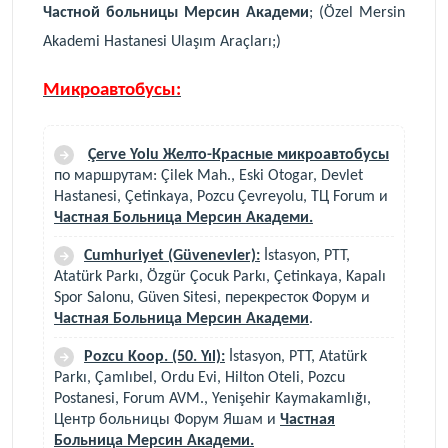
Частной
больниц
ы
Мерсин
Академи
;
(
Özel Mersin
Akademi Hastanesi Ulaşım Araçları;
)
Микроавтобусы:
Çerve Yolu Желто-Красные микроавтобусы
по маршрутам: Çilek Mah., Eski Otogar, Devlet
Hastanesi, Çetinkaya, Pozcu Çevreyolu,
Т
Ц Forum и
Частная Больница Мерсин Академи.
Cumhuriyet (Güvenevler):
İstasyon, PTT,
Atatürk Parkı, Özgür Çocuk Parkı, Çetinkaya, Kapalı
Spor Salonu, Güven Sitesi, перекресток Форум и
Частная Больница Мерсин Академи
.
Pozcu Koop. (50. Yıl):
İstasyon, PTT, Atatürk
Parkı, Çamlıbel, Ordu Evi, Hilton Oteli, Pozcu
Postanesi, Forum AVM., Yenişehir Kaymakamlığı,
Центр больницы Форум Яшам и
Частная
Больница Мерсин Академи.