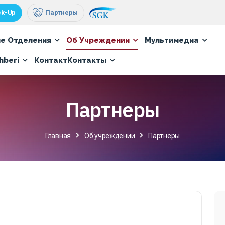
ck-Up
Партнеры
е Отделения
Об Учреждении
Мультимедиа
hberi
КонтактКонтакты
Партнеры
Главная
Об учреждении
Партнеры