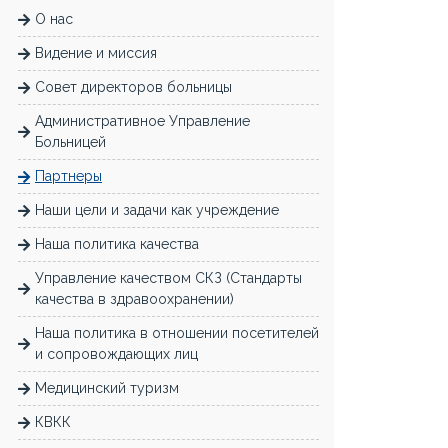
О нас
Видение и миссия
Совет директоров больницы
Административное Управление
Больницей
Партнеры
Наши цели и задачи как учреждение
Наша политика качества
Управление качеством CКЗ (Стандарты
качества в здравоохранении)
Наша политика в отношении посетителей
и сопровождающих лиц
Медицинский туризм
КВКК