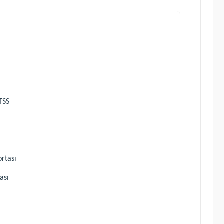
TSS
ortası
ası