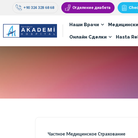
+90 324 328 68 68
Отделение диабета
Che
Наши Врачи
Медицински
Онлайн Сделки
Hasta Re
Частное Медицинское Страхование