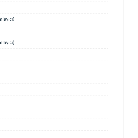
mlayıcı)
layıcı)