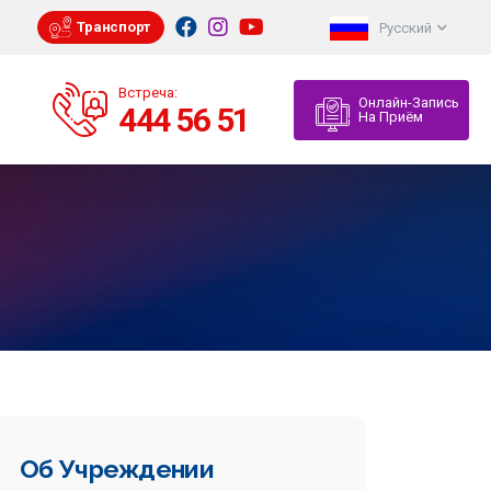
Транспорт
Русский
Встреча:
Онлайн-Запись
444 56 51
На Приём
Об Учреждении