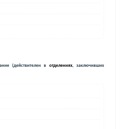
ание (действителен в
отделениях
, заключивших