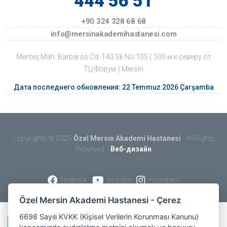
444 56 51
+90 324 328 68 68
info@mersinakademihastanesi.com
Menteş Mah. Barbaros Cd. 140.Sk No:105 ( 500 м к северу от
ТЦ Форум ) Mersin
Дата последнего обновления: 22 Temmuz 2026 Çarşamba
Copyrights © 2025
Özel Mersin Akademi Hastanesi
- All Rights
Reserved. |
Веб-дизайн
facebook
youtube
instagram
Özel Mersin Akademi Hastanesi - Çerez
6698 Sayılı KVKK (Kişisel Verilerin Korunması Kanunu)