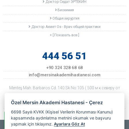
Доктор Седат ЭРТЕКИН
Биохимия
Общая хирургия
Доктор Ахмет Оз - Врач общей практики
+ [ Показать все ]
444 56 51
+90 324 328 68 68
info@mersinakademihastanesi.com
Menteş Mah. Barbaros Cd. 140.Sk No:105 ( 500 м к северу от
ТЦ Форум ) Mersin
Özel Mersin Akademi Hastanesi - Çerez
Дата последнего обновления: 22 Temmuz 2026 Çarşamba
6698 Sayılı KVKK (Kişisel Verilerin Korunması Kanunu)
kapsamında aydınlatma metnini okumak ve başvuru
Информация о WhatsApp
yapmak için tıklayınız.
Ayarlara Göz At