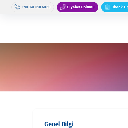
Doktorlarımız
Tıbbi Biri
+90 324 328 68 68
Diyabet Bölümü
Check-U
Genel Bilgi