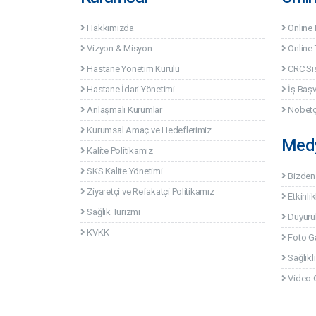
Hakkımızda
Online
Vizyon & Misyon
Online 
Hastane Yönetim Kurulu
CRC Si
Hastane İdari Yönetimi
İş Baş
Anlaşmalı Kurumlar
Nöbetç
Kurumsal Amaç ve Hedeflerimiz
Med
Kalite Politikamız
SKS Kalite Yönetimi
Bizden
Ziyaretçi ve Refakatçi Politikamız
Etkinlik
Sağlık Turizmi
Duyuru
KVKK
Foto Ga
Sağlıklı
Video G