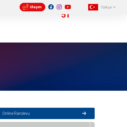
Rehberi
İletişim
Randevu
56
Ulaşım
Türkçe
51
Online Randevu