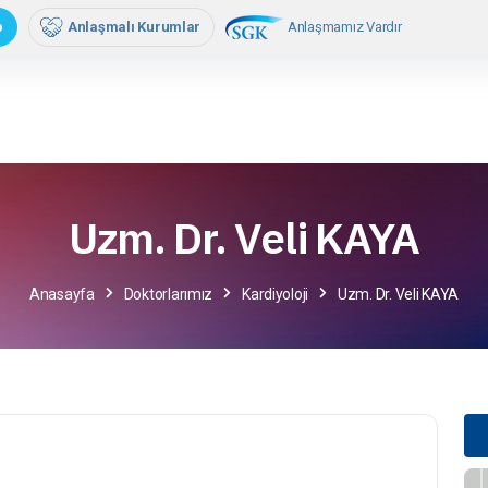
mler
Kurumsal
Medya
Online İşlemler
Hasta 
Anlaşmamız Vardır
p
Anlaşmalı Kurumlar
Uzm. Dr. Veli KAYA
Anasayfa
Doktorlarımız
Kardiyoloji
Uzm. Dr. Veli KAYA