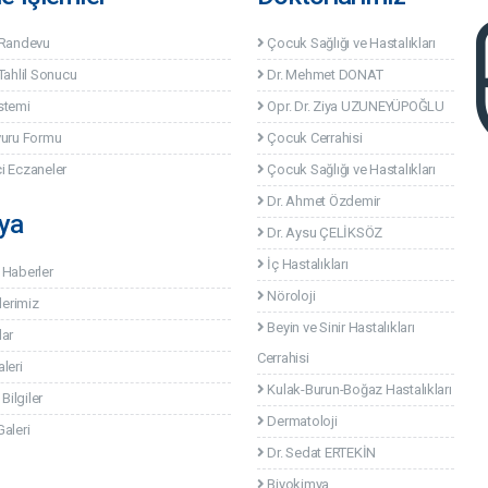
 Randevu
Çocuk Sağlığı ve Hastalıkları
Tahlil Sonucu
Dr. Mehmet DONAT
stemi
Opr. Dr. Ziya UZUNEYÜPOĞLU
vuru Formu
Çocuk Cerrahisi
i Eczaneler
Çocuk Sağlığı ve Hastalıkları
Dr. Ahmet Özdemir
ya
Dr. Aysu ÇELİKSÖZ
İç Hastalıkları
 Haberler
Nöroloji
lerimiz
Beyin ve Sinir Hastalıkları
lar
Cerrahisi
leri
Kulak-Burun-Boğaz Hastalıkları
 Bilgiler
Dermatoloji
aleri
Dr. Sedat ERTEKİN
Biyokimya