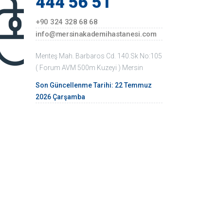
444 56 51
+90 324 328 68 68
info@mersinakademihastanesi.com
Menteş Mah. Barbaros Cd. 140.Sk No:105
( Forum AVM 500m Kuzeyi ) Mersin
Son Güncellenme Tarihi: 22 Temmuz
2026 Çarşamba