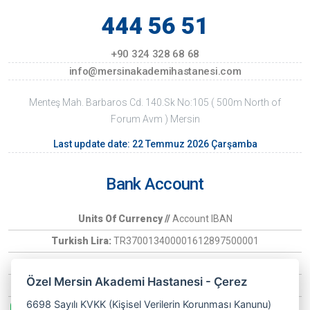
444 56 51
+90 324 328 68 68
info@mersinakademihastanesi.com
Menteş Mah. Barbaros Cd. 140.Sk No:105 ( 500m North of
Forum Avm ) Mersin
Last update date: 22 Temmuz 2026 Çarşamba
Bank Account
Units Of Currency //
Account IBAN
Turkish Lira:
TR370013400001612897500001
Euro:
TR370006400000266030097407
Özel Mersin Akademi Hastanesi - Çerez
USD:
TR6900134000016128975
6698 Sayılı KVKK (Kişisel Verilerin Korunması Kanunu)