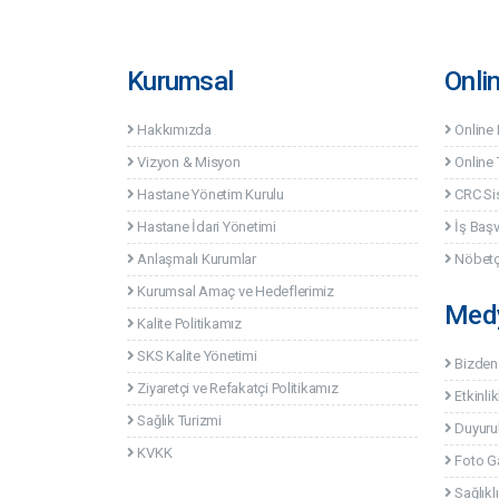
Kurumsal
Onli
Hakkımızda
Online
Vizyon & Misyon
Online 
Hastane Yönetim Kurulu
CRC Si
Hastane İdari Yönetimi
İş Baş
Anlaşmalı Kurumlar
Nöbetç
Kurumsal Amaç ve Hedeflerimiz
Med
Kalite Politikamız
SKS Kalite Yönetimi
Bizden
Ziyaretçi ve Refakatçi Politikamız
Etkinlik
Sağlık Turizmi
Duyuru
KVKK
Foto Ga
Sağlıklı