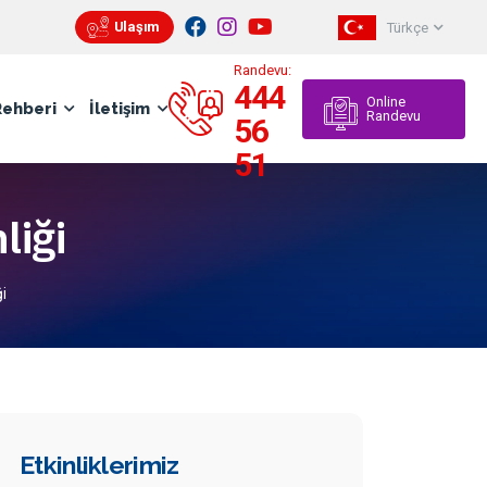
Ulaşım
Türkçe
Pratik
Randevu:
444
Online
Rehberi
İletişim
Randevu
56
51
liği
i
Etkinliklerimiz