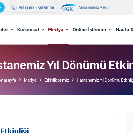
Anlaşmamız Vardır
p
Anlaşmalı Kurumlar
mler
Kurumsal
Medya
Online İşlemler
Hasta 
tanemiz Yıl Dönümü Etkin
Anasayfa
Medya
Etkinliklerimiz
Hastanemiz Yıl Dönümü Etkinliğ
tkinliği