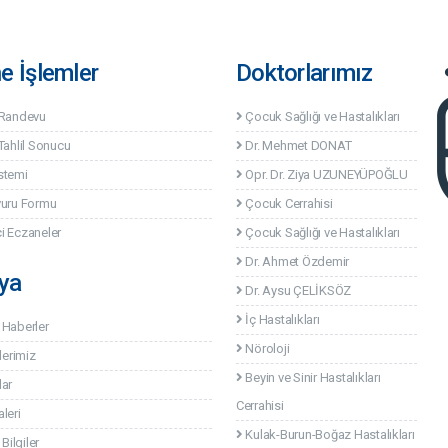
ne İşlemler
Doktorlarımız
 Randevu
Çocuk Sağlığı ve Hastalıkları
Tahlil Sonucu
Dr. Mehmet DONAT
stemi
Opr. Dr. Ziya UZUNEYÜPOĞLU
vuru Formu
Çocuk Cerrahisi
i Eczaneler
Çocuk Sağlığı ve Hastalıkları
Dr. Ahmet Özdemir
ya
Dr. Aysu ÇELİKSÖZ
İç Hastalıkları
 Haberler
Nöroloji
lerimiz
Beyin ve Sinir Hastalıkları
lar
Cerrahisi
leri
Kulak-Burun-Boğaz Hastalıkları
 Bilgiler