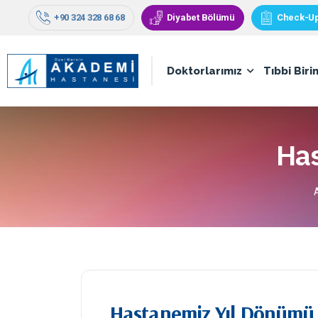
+90 324 328 68 68
Diyabet Bölümü
Check-U
Doktorlarımız
Tıbbi Biri
Has
Hastanemiz Yıl Dönümü E