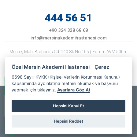
444 56 51
+90 324 328 68 68
info@mersinakademihastanesi.com
Menteş Mah. Barbaros Cd. 140.Sk No:105 ( Forum AVM 500m
Kuzeyi ) Mersin
Özel Mersin Akademi Hastanesi - Çerez
Son Güncellenme Tarihi: 22 Temmuz 2026 Çarşamba
6698 Sayılı KVKK (Kişisel Verilerin Korunması Kanunu)
kapsamında aydınlatma metnini okumak ve başvuru
Whatsapp Bilgi Hattı
yapmak için tıklayınız.
Ayarlara Göz At
Copyrights © 2025
Özel Mersin Akademi Hastanesi
- All Rights
Özel Mersin
Hepsini Kabul Et
Akademi
Online
Reserved. |
Web Tasarım
Hastanesi
Hepsini Reddet
facebook
youtube
instagram