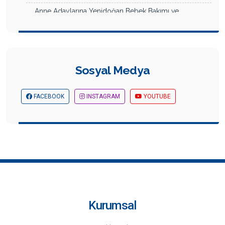
Anne Adaylarına Yenidoğan Bebek Bakımı ve
Emzirmesi Eğitimi
Müfide İlhan İlkokulu Okuma Etkinliği
Akademi Hastanesi Hemşireler Günü Kutlaması
Sosyal Medya
Mersin İş ve Kariyer Fuarından Görüntüler
Kültür ve Sanatı Destekleme Kapsamında Sponsor
FACEBOOK
INSTAGRAM
YOUTUBE
Olduğumuz Tiyatro Oyunu...
8 Mart Emekçi Kadınlar Günü Kutlaması
Sponsorluğumuzda Yapılan Emekçi Kadınlar Günü
Defilesi
Kültür ve Sanatı Destekleme Kapsamında Sponsor
Olduğumuz Tiyatro Oyunu
Mersin Muharip Gaziler Derneği Yönetiminin
Hastanemizi Ziyareti
Kurumsal
Hastanemiz Yıl Dönümü Etkinliği