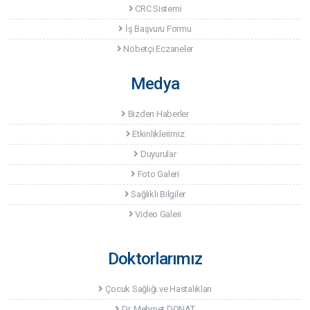
Akademi Hastanesi'nde Bayram Etkinliği
CRC Sistemi
İl Emniyet Müdürü Ziyareti
İş Başvuru Formu
Toroslar Belediye Başkanı Hamit Tuna'yı Ziyaret
Nöbetçi Eczaneler
Avukat Alpay Antmen Tarafından Verilen Konferans
Medya
Bizden Haberler
Etkinliklerimiz
Duyurular
Foto Galeri
Sağlıklı Bilgiler
Video Galeri
Doktorlarımız
Çocuk Sağlığı ve Hastalıkları
Dr. Mehmet DONAT